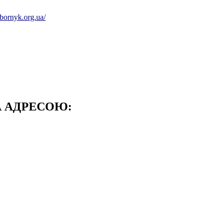
izbornyk.org.ua/
А АДРЕСОЮ: