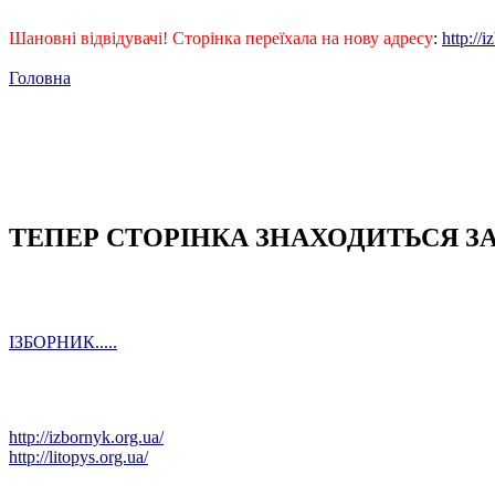
Шановні відвідувачі! Сторінка переїхала на нову адресу
:
http://
Головна
ТЕПЕР СТОРІНКА ЗНАХОДИТЬСЯ З
ІЗБОРНИК.....
http://izbornyk.org.ua/
http://litopys.org.ua/